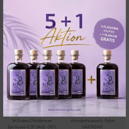
Nachtisch.
Säure
: 6,5 g/l
Restzucker
: 35 g/l
Ähnliche Produkte
SALE!
SALE!
Williams-Christbirnen
»Hundertwasserl« Paket
Spirituose 0,5l SALE -30%
!!AKTION!!