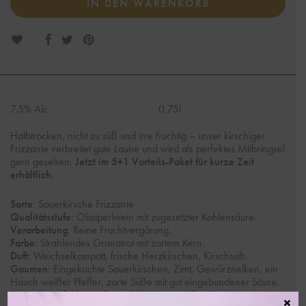
IN DEN WARENKORB
7,5% Alc.
0,75l
Halbtrocken, nicht zu süß und irre fruchtig – unser kirschiger
Frizzante verbreitet gute Laune und wird als perfektes Mitbringsel
gern gesehen.
Jetzt im 5+1 Vorteils-Paket für kurze Zeit
erhältlich.
Sorte
: Sauerkirsche Frizzante
Qualitätsstufe
: Obstperlwein mit zugesetzter Kohlensäure.
Verarbeitung
: Reine Fruchtvergärung.
Farbe
: Strahlendes Granatrot mit zartem Kern.
Duft
: Weichselkompott, frische Herzkirschen, Kirschsaft.
Gaumen
: Eingekochte Sauerkirschen, Zimt, Gewürznelken, ein
Hauch weißer Pfeffer, zarte Süße mit gut eingebundener Säure.
Speisenempfehlung
: Gut gekühlt als Aperitif oder zum
×