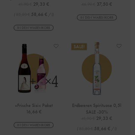
Ursprünglicher Preis war: 41,90 €
Aktueller Preis ist: 29,33 €.
Ursprünglicher Prei
Aktueller Pre
29,33
€
37,50
€
41,90
€
46,90
€
58,66
€
(
83,80
€
/
l
)
IN DEN WARENKORB
IN DEN WARENKORB
SALE!
»Frische Sisi« Paket
Erdbeeren Spirituose 0,5l
16,66
€
SALE -30%
Ursprünglicher Preis
Aktueller Pre
29,33
€
41,90
€
IN DEN WARENKORB
58,66
€
(
83,80
€
/
l
)