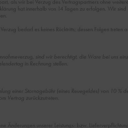
inbart, als wir bei Verzug des Vertragspartners ohne weite
rklärung hat innerhalb von 14 Tagen zu erfolgen. Wir sind
en.
i Verzug bedarf es keines Rücktritts; dessen Folgen treten a
 Annahmeverzug, sind wir berechtigt, die Ware bei uns ei
endertag in Rechnung stellen.
hlung einer Stornogebühr (eines Reuegeldes) von 10 % 
 Vertrag zurückzutreten.
ene Änderungen unserer Leistungs- bzw. Lieferverpflicht