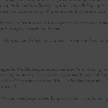
ung, insbesondere die Weitergabe, Vervielfältigung, Ver
s auch nur auszugsweisen Kopierens, bedarf unserer ausd
önnen jederzeit von uns zurückgefordert werden und sind
er Vertrag nicht zustande kommt.
ch im Übrigen zur Geheimhaltung des ihm aus der Geschä
rbringende Werkleistung mangels anderer Vereinbarung na
echnung zu stellen. Diese Rechnungen sind binnen 14 T
chließlich Wegzeiten werden EUR … in Rechnung gestellt
rrechnet.
chen kein begründeter Einspruch schriftlich erhoben, gil