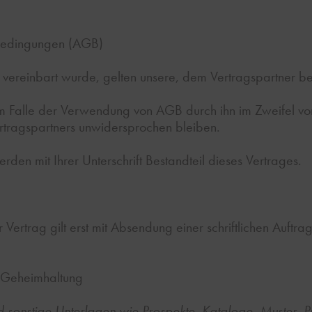
sbedingungen (AGB)
es vereinbart wurde, gelten unsere, dem Vertragspartner
 im Falle der Verwendung von AGB durch ihn im Zweifel 
rtragspartners unwidersprochen bleiben.
en mit Ihrer Unterschrift Bestandteil dieses Vertrages.
Vertrag gilt erst mit Absendung einer schriftlichen Auftra
/ Geheimhaltung
 sonstige Unterlagen wie Prospekte, Kataloge, Muster, P