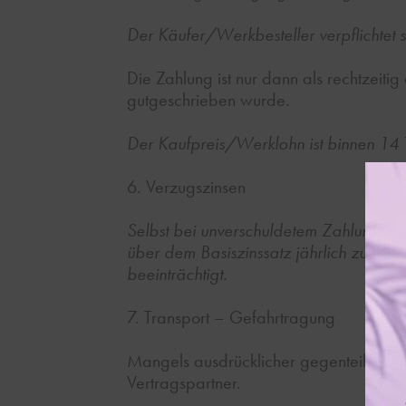
Der Käufer/Werkbesteller verpflichtet 
Die Zahlung ist nur dann als rechtzeiti
gutgeschrieben wurde.
Der Kaufpreis/Werklohn ist binnen 14
6. Verzugszinsen
Selbst bei unverschuldetem Zahlungsve
über dem Basiszinssatz jährlich zu ver
beeinträchtigt.
7. Transport – Gefahrtragung
Mangels ausdrücklicher gegenteiliger V
Vertragspartner.