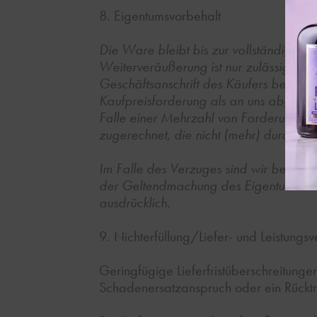
8. Eigentumsvorbehalt
Die Ware bleibt bis zur vollständigen 
Weiterveräußerung ist nur zulässig, w
Geschäftsanschrift des Käufers bekann
Kaufpreisforderung als an uns abgetrete
Falle einer Mehrzahl von Forderungen 
zugerechnet, die nicht (mehr) durch ein
Im Falle des Verzuges sind wir berecht
der Geltendmachung des Eigentumsvorbeha
ausdrücklich.
9. Nichterfüllung/Liefer- und Leistungs
Geringfügige Lieferfristüberschreitunge
Schadenersatzanspruch oder ein Rücktrit