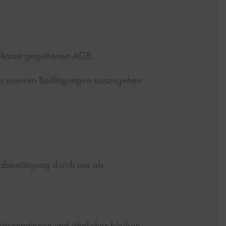
 bekannt gegebenen AGB.
von unseren Bedingungen auszugehen
gsbestätigung durch uns als
räsentationen und ähnliches bleiben