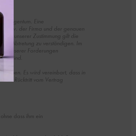
ser Eigentum. Eine
mens bzw. der Firma und der genauen
alle unserer Zustimmung gilt die
ieser Abtretung zu verständigen. Im
enen unserer Forderungen
hert sind.
machen. Es wird vereinbart, dass in
n den Rücktritt vom Vertrag
 ohne dass ihm ein