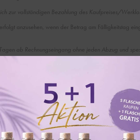
sich zur vollständigen Bezahlung des Kaufpreises/Werkloh
g erfolgt anzusehen, wenn der Betrag am Fälligkeitstag e
 Tagen ab Rechnungseingang ohne jeden Abzug und spese
rzug des Käufers/Werkbestellers sind wir berechtigt, Ve
rechnen; hiedurch werden Ansprüche auf Ersatz nachgewie
ereinbarung trägt die Kosten und das Risiko des Transport