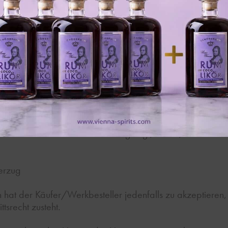
Bezahlung des Kaufpreises und aller Kosten und Spesen un
enn uns diese rechtzeitig vorher unter Anführung des Na
t gegeben wurde und wir der Veräußerung zustimmen. Im F
n und sind wir jederzeit befugt, den Drittschuldner von d
unsererseits, werden Zahlungen des Schuldners primär j
en Eigentumsvorbehalt oder andere Sicherungsmittel gesic
igt, unsere Rechte aus dem
Eigentumsvorbehalt geltend zu 
lts kein Rücktritt vom Vertrag liegt, außer, wir erkläre
verzug
n hat der Käufer/Werkbesteller jedenfalls zu akzeptieren,
tsrecht zusteht.