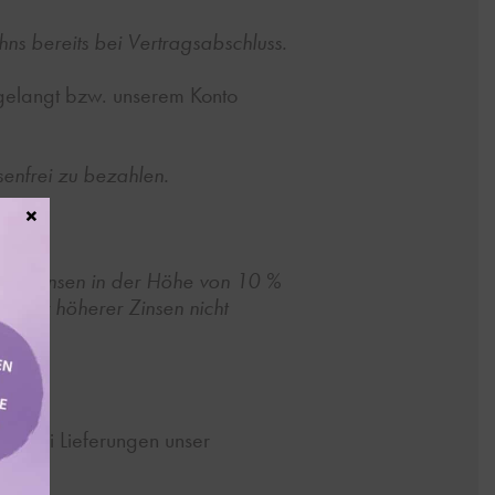
ns bereits bei Vertragsabschluss.
ingelangt bzw. unserem Konto
nfrei zu bezahlen.
×
rzugszinsen in der Höhe von 10 %
sener höherer Zinsen nicht
es bei Lieferungen unser