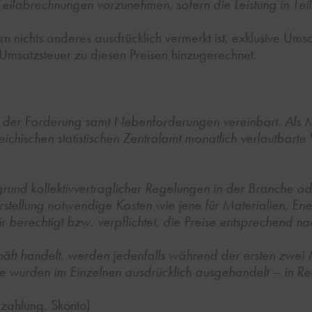
Teilabrechnungen vorzunehmen, sofern die Leistung in Teil
rn nichts anderes ausdrücklich vermerkt ist, exklusive Ums
 Umsatzsteuer zu diesen Preisen hinzugerechnet.
it der Forderung samt Nebenforderungen vereinbart. Als
ichischen statistischen Zentralamt monatlich verlautbart
grund kollektivvertraglicher Regelungen in der Branche od
rstellung notwendige Kosten wie jene für Materialien, Ene
ir berechtigt bzw. verpflichtet, die Preise entsprechend
häft handelt, werden jedenfalls während der ersten zwei
e wurden im Einzelnen ausdrücklich ausgehandelt – in Rec
lzahlung, Skonto)