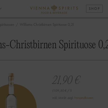
SHOP
pirituosen
/
Williams-Christbirnen Spirituose 0,2l
s-Christbirnen Spirituose 0,
21,90
€
(
109,50
€
/
l
)
inkl. MwSt.
zzgl.
Versandkosten