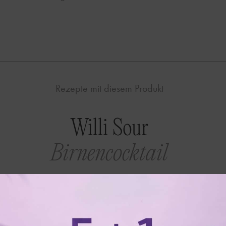
Rezepte mit diesem Produkt
Willi Sour
Birnencocktail
SALE!