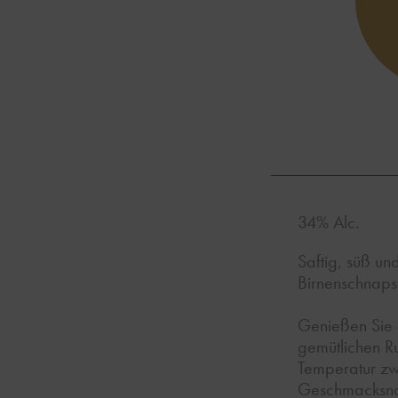
34% Alc.
Saftig, süß und
Birnenschnaps
Genießen Sie d
gemütlichen Ru
Temperatur zwi
Geschmacksnot