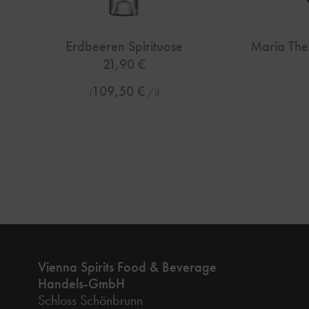
Erdbeeren Spirituose
Maria The
21,90
€
109,50
€
(
/
l
)
Vienna Spirits Food & Beverage
Handels-GmbH
Schloss Schönbrunn