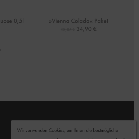
tuose 0,5l
»Vienna Colada« Paket
Ursprünglicher Preis war: 38,86
Aktueller Preis ist: 34
34,90
€
38,86
€
er Preis war: 41,90 €
tueller Preis ist: 29,33 €.
)
Wir verwenden Cookies, um Ihnen die bestmögliche