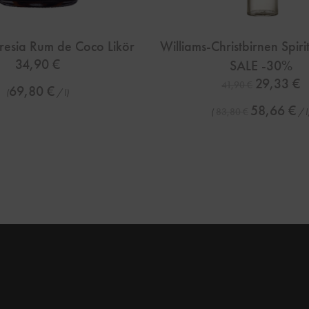
resia Rum de Coco Likör
Williams-Christbirnen Spiri
34,90
€
SALE -30%
Ursprünglich
Ak
29,33
€
41,90
€
69,80
€
(
/
l
)
58,66
€
(
83,80
€
/
l