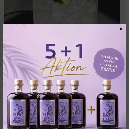
×
Wiener Schmäh
»Nichts ist so trocken und doch so gut wie der Wiener
Schmäh.«
ZUM REZEPT