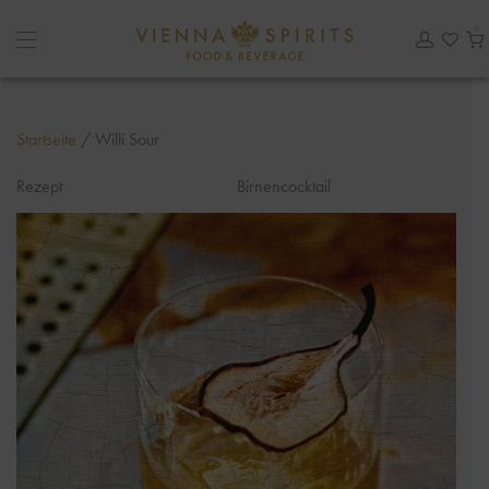
0
Startseite
/
Willi Sour
Rezept
Birnencocktail