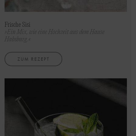
Frische Sisi
»Ein Mix, wie eine Hochzeit aus dem Hause
Habsburg.«
ZUM REZEPT