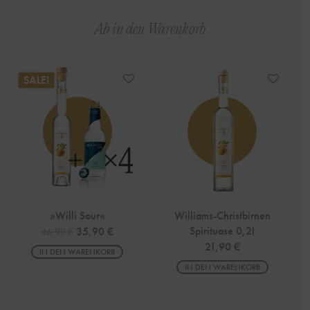
Ab in den Warenkorb
SALE!
»Willi Sour«
Williams-Christbirnen
Ursprünglicher Preis war: 46,90 €
Aktueller Preis ist: 35,90 €.
Spirituose 0,2l
35,90
€
46,90
€
21,90
€
IN DEN WARENKORB
IN DEN WARENKORB