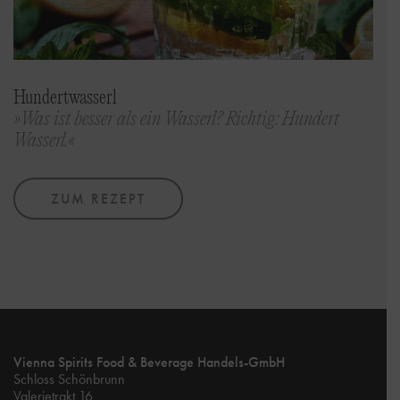
Hundertwasserl
»Was ist besser als ein Wasserl? Richtig: Hundert
Wasserl.«
ZUM REZEPT
Vienna Spirits Food & Beverage Handels-GmbH
Schloss Schönbrunn
Valerietrakt 16