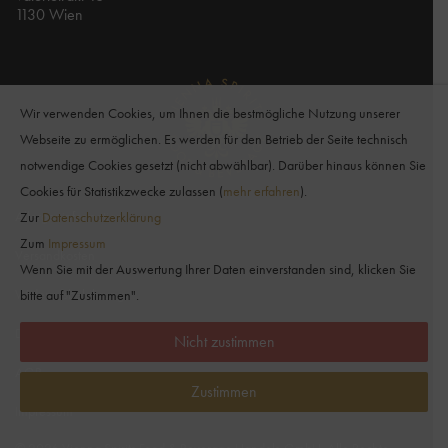
1130 Wien
Wir verwenden Cookies, um Ihnen die bestmögliche Nutzung unserer
Webseite zu ermöglichen. Es werden für den Betrieb der Seite technisch
notwendige Cookies gesetzt (nicht abwählbar). Darüber hinaus können Sie
Cookies für Statistikzwecke zulassen (
mehr erfahren
).
Allergeninformation
Zur
Datenschutzerklärung
Zum
Impressum
Versandkosten
Wenn Sie mit der Auswertung Ihrer Daten einverstanden sind, klicken Sie
Widerrufsbelehrung
bitte auf "Zustimmen".
Datenschutzerklärung
Nicht zustimmen
AGB
Zustimmen
Impressum