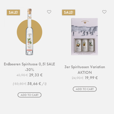
SALE!
SALE!
Erdbeeren Spirituose 0,5l SALE
3er Spirituosen Variation
-30%
AKTION
Original price was: 41,90 €.
Current price is: 29,33 €.
29,33
€
41,90
€
Original price was
Current pr
19,99
€
24,90
€
58,66
€
(
83,80
€
/
l
)
ADD TO CART
ADD TO CART