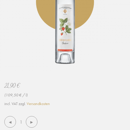
21,90
€
(
109,50
€
/
l
)
incl. VAT
zzgl.
Versandkosten