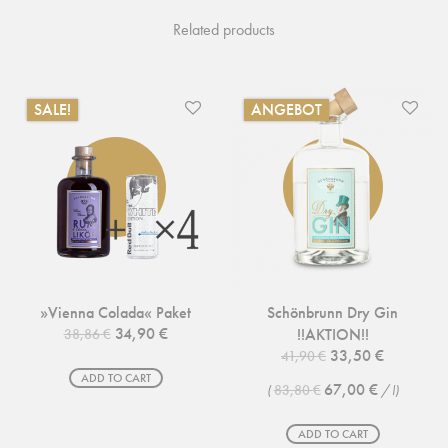
Related products
SALE!
ANGEBOT
»Vienna Colada« Paket
Schönbrunn Dry Gin
Original price was: 38,86 €.
Current price is: 34,90 €.
34,90
€
!!AKTION!!
38,86
€
Original price was
Current pr
33,50
€
41,90
€
ADD TO CART
67,00
€
(
83,80
€
/
l
)
ADD TO CART