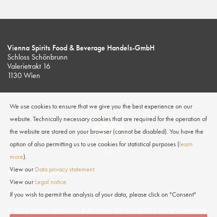
Vienna Spirits Food & Beverage Handels-GmbH
Schloss Schönbrunn
Valerietrakt 16
1130 Wien
We use cookies to ensure that we give you the best experience on our
website. Technically necessary cookies that are required for the operation of
the website are stored on your browser (cannot be disabled). You have the
option of also permitting us to use cookies for statistical purposes (
learn
more
).
View our
Data privacy statement
Data privacy statement
View our
Legal notice
Legal notice
If you wish to permit the analysis of your data, please click on "Consent"
© 2026 Vienna Spirits Food & Beverage Handels-GmbH. All rights reserved.